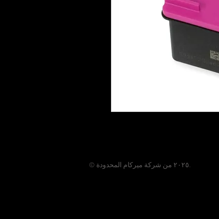
© ٢٠٢٥ من شركة ميركام المحدودة.