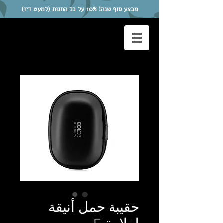
מבצע סוף שנה! 10% על כל החנות (למעט דיו)
حقيبة حمل أنيقة